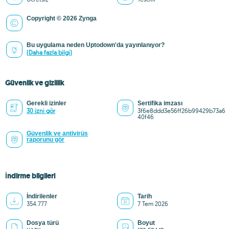
Copyright © 2026 Zynga
Bu uygulama neden Uptodown'da yayınlanıyor?
(Daha fazla bilgi)
Güvenlik ve gizlilik
Gerekli izinler
Sertifika imzası
30 izni gör
3f6e8ddd3e56ff26b99429b73a6
40f46
Güvenlik ve antivirüs
raporunu gör
İndirme bilgileri
İndirilenler
Tarih
354.777
7 Tem 2026
Dosya türü
Boyut