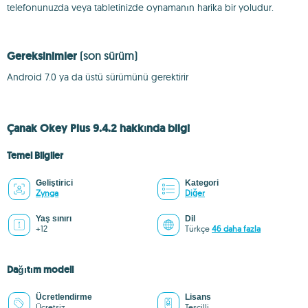
telefonunuzda veya tabletinizde oynamanın harika bir yoludur.
Gereksinimler
(son sürüm)
Android 7.0 ya da üstü sürümünü gerektirir
Çanak Okey Plus 9.4.2 hakkında bilgi
Temel Bilgiler
Geliştirici
Kategori
Zynga
Diğer
Yaş sınırı
Dil
+12
Türkçe
46 daha fazla
Dağıtım modeli
Ücretlendirme
Lisans
Ücretsiz
Tescilli