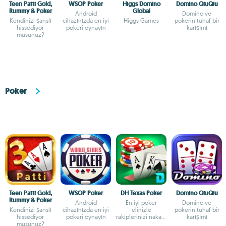
Teen Patti Gold,
WSOP Poker
Higgs Domino
Domino QiuQiu
Rummy & Poker
Global
Android
Domino ve
Kendinizi şanslı
cihazınızda en iyi
Higgs Games
pokerin tuhaf bir
hissediyor
pokeri oynayın
karışımı
musunuz?
Poker
Teen Patti Gold,
WSOP Poker
DH Texas Poker
Domino QiuQiu
Rummy & Poker
Android
En iyi poker
Domino ve
Kendinizi şanslı
cihazınızda en iyi
elinizle
pokerin tuhaf bir
hissediyor
pokeri oynayın
rakiplerinizi nakavt
karışımı
musunuz?
edin