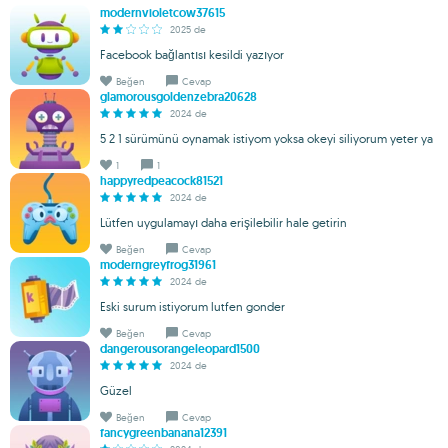
modernvioletcow37615
2025 de
Facebook bağlantısı kesildi yazıyor
Beğen
Cevap
glamorousgoldenzebra20628
2024 de
5 2 1 sürümünü oynamak istiyom yoksa okeyi siliyorum yeter ya
1
1
happyredpeacock81521
2024 de
Lütfen uygulamayı daha erişilebilir hale getirin
Beğen
Cevap
moderngreyfrog31961
2024 de
Eski surum istiyorum lutfen gonder
Beğen
Cevap
dangerousorangeleopard1500
2024 de
Güzel
Beğen
Cevap
fancygreenbanana12391