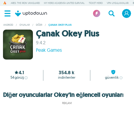
ARES: THE IRON VANGUARD
MY HERO ACADEMIA UNITED SURVIVAL
TICKET HERO
VPN UYGULAMALARI
ANDROID
/
OYUNLAR
/
DIĞER
/
ÇANAK OKEY PLUS
Çanak Okey Plus
9.4.2
Peak Games
4.1
354.8 k
54
görüş
indirilenler
güvenlik
Diğer oyuncularlar Okey'in eğlenceli oyunları
REKLAM