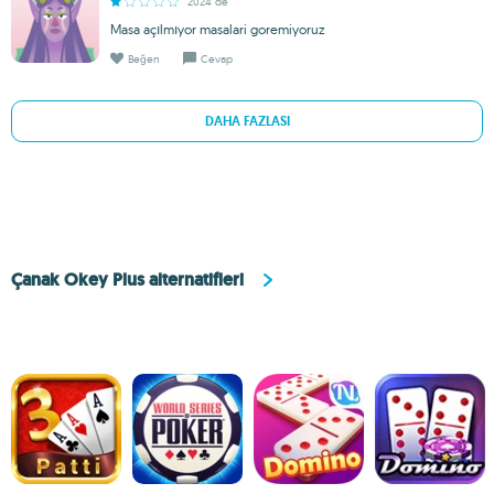
2024 de
Masa açılmıyor masalari goremiyoruz
Beğen
Cevap
DAHA FAZLASI
Çanak Okey Plus alternatifleri