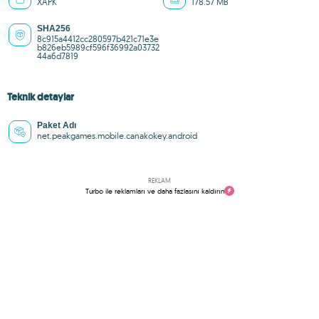
XAPK
178.57 MB
SHA256
8c915a4412cc280597b421c71e3e
b826eb5989cf596f36992a03732
44a6d7819
Teknik detaylar
Paket Adı
net.peakgames.mobile.canakokey.android
REKLAM
Turbo ile reklamları ve daha fazlasını kaldırın