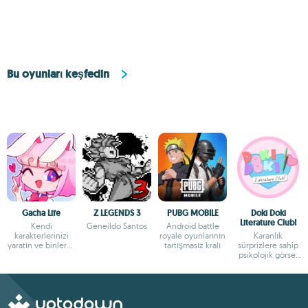
Bu oyunları keşfedin
Gacha Life
Z LEGENDS 3
PUBG MOBILE
Doki Doki
Literature Club!
Kendi
Geneildo Santos
Android battle
karakterlerinizi
royale oyunlarının
Karanlık
yaratın ve binlerce
tartışmasız kralı
sürprizlere sahip
maceraya atılın
psikolojik görsel
roman, derin
anlatım